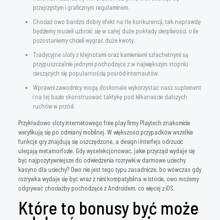
przejrzystym i graficznym regulaminem.
Chociaż owo bardzo dobry efekt na tle konkurencji, tak naprawdę
będziemy musieli uzbroić się w całej duże pokłady cierpliwości, o ile
pozostaniemy chcieli wygrać duże kwoty.
Tradycyjne sloty z klejnotami oraz kamieniami szlachetnymi są
przypuszczalnie jednymi pochodzące z w największym stopniu
cieszących się popularnością pośród internautów.
Wprawni zawodnicy mogą doskonale wykorzystać nasz suplement
i na tej bazie skonstruować taktykę pod kilkanaście dalszych
ruchów w przód.
Przykładowo sloty internetowego free play firmy Playtech znakomicie
weryfikują się po odmiany mobilnej. W większości przypadków wszelkie
funkcje gry znajdują się oszczędzone, a design i interfejs odrzucić
ulegają metamorfozie. Gdy wyselekcjonować, jakie przyrząd wydaje się
być najpozytywniejsze do odwiedzenia rozrywki w darmowe uciechy
kasyno dla uciechy? Owo nie jest tego typu zasadnicze, bo wówczas gdy
rozrywka wydaje się być wraz z nimi kompatybilna w istocie, owo możemy
odgrywać chociażby pochodzące z Androidem, co więcej z iOS.
Które to bonusy być może