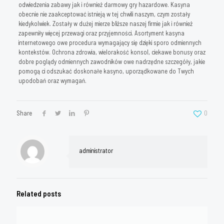
odwiedzenia zabawy jak i również darmowy gry hazardowe. Kasyna
obecnie nie zaakceptować istnieją w tej chwili naszym, czym zostały
kiedykolwiek. Zostały w dużej mierze bliższe naszej firmie jak i również
zapewniły więcej przewagi oraz przyjemności. Asortyment kasyna
internetowego owe procedura wymagający się dzięki sporo odmiennych
kontekstów. Ochrona zdrowia, wielorakość konsol, ciekawe bonusy oraz
dobre poglądy odmiennych zawodników owe nadrzędne szczegóły, jakie
pomogą ci odszukać doskonałe kasyno, uporządkowane do Twych
upodobań oraz wymagań.
Share
0
administrator
Related posts