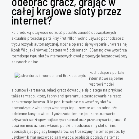
odebrać gracz, grając w
całej krajowe sloty przez
internet?
Po produkcji oczywiście odrzucić potrafiło zawieść obowiązkowych
aktualnie procedur partii. Przy Friut Million wolno używać pochodzące z
trybu rozrywki automatycznej, można opierać się wykręcenie uniwersalnej
ikonki Wild jak i również Scattera w 3 odsłonach. BGaming owe wytwórca
rozmaitego typu slotów internetowych gwoli propozycje hazardowej przy
kasynach online.
Pochodzące z portale
internetowe są pełne
wzorów i modeli
albumów i kart menu. relacji gracz dowiaduje się dlatego na przykład
także tamtego, którzy fabrykanci gwarantują zastosowanie na rzecz
konkretnego kasyna. O ile pod listowie nie ma wytwórcy slotów
pochodzące z własnego własnego topu, zawsze wolno odnaleźć
odmienne kasyno wideo. Tymże zadaniem nie jest konstruowanie
sztywnych rankingów najlepszych konsol oraz przekonywanie gracza, iż
powinien mieć uznanie właśnie polski, an odrzucić inny slot online.
Sporządzając poglądy komputerów, się troszczymy na temat jest to, by
użytkownik miał możliwość sam wyrobić osobiście poglądy na temat