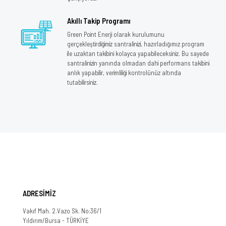
Akıllı Takip Programı
Green Point Enerji olarak kurulumunu
gerçekleştirdiğimiz santralinizi, hazırladığımız program
ile uzaktan takibini kolayca yapabileceksiniz. Bu sayede
santralinizin yanında olmadan dahi performans takibini
anlık yapabilir, verimliliği kontrolünüz altında
tutabilirsiniz.
ADRESİMİZ
Vakıf Mah. 2.Vazo Sk. No:36/1
Yıldırım/Bursa - TÜRKİYE