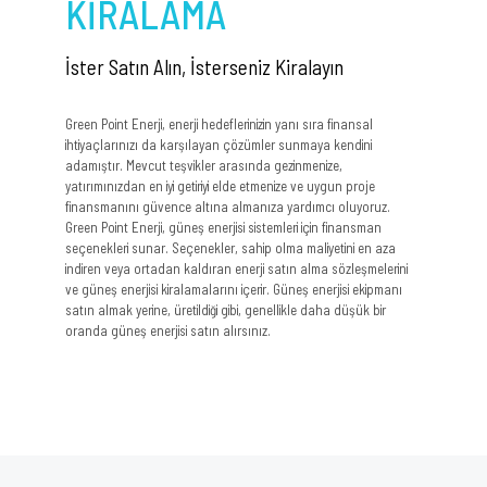
KİRALAMA
İster Satın Alın, İsterseniz Kiralayın
Green Point Enerji, enerji hedeflerinizin yanı sıra finansal
ihtiyaçlarınızı da karşılayan çözümler sunmaya kendini
adamıştır. Mevcut teşvikler arasında gezinmenize,
yatırımınızdan en iyi getiriyi elde etmenize ve uygun proje
finansmanını güvence altına almanıza yardımcı oluyoruz.
Green Point Enerji, güneş enerjisi sistemleri için finansman
seçenekleri sunar. Seçenekler, sahip olma maliyetini en aza
indiren veya ortadan kaldıran enerji satın alma sözleşmelerini
ve güneş enerjisi kiralamalarını içerir. Güneş enerjisi ekipmanı
satın almak yerine, üretildiği gibi, genellikle daha düşük bir
oranda güneş enerjisi satın alırsınız.