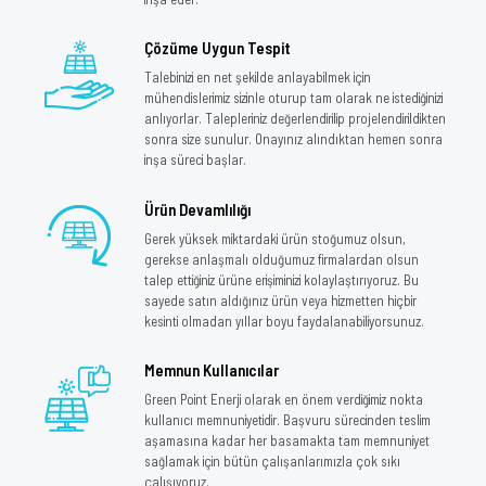
Çözüme Uygun Tespit
Talebinizi en net şekilde anlayabilmek için
mühendislerimiz sizinle oturup tam olarak ne istediğinizi
anlıyorlar. Talepleriniz değerlendirilip projelendirildikten
sonra size sunulur. Onayınız alındıktan hemen sonra
inşa süreci başlar.
Ürün Devamlılığı
Gerek yüksek miktardaki ürün stoğumuz olsun,
gerekse anlaşmalı olduğumuz firmalardan olsun
talep ettiğiniz ürüne erişiminizi kolaylaştırıyoruz. Bu
sayede satın aldığınız ürün veya hizmetten hiçbir
kesinti olmadan yıllar boyu faydalanabiliyorsunuz.
Memnun Kullanıcılar
Green Point Enerji olarak en önem verdiğimiz nokta
kullanıcı memnuniyetidir. Başvuru sürecinden teslim
aşamasına kadar her basamakta tam memnuniyet
sağlamak için bütün çalışanlarımızla çok sıkı
çalışıyoruz.