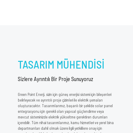
TASARIM MÜHENDİSİ
Sizlere Ayrıntılı Bir Proje Sunuyoruz
Green Point Enerji, sizin için güneş enerjisi sistemi için bileşenleri
belirleyecek ve ayrıntılı proje çizimleri ile elektrik şemaları
oluşturacaktır. Tasarımlarımız, başarılı bir şekilde solar panel
entegrasyonu için gerekli olan yapısal güçlendirme veya
mevcut sisteminizde elektrik yükseltme gerektiren durumları
içerebilir. Tüm nihai tasarımlarımız, kamu hizmetleri ve yerel bina
departmanları dahil olmak üzere ilgili yetkililere onay için