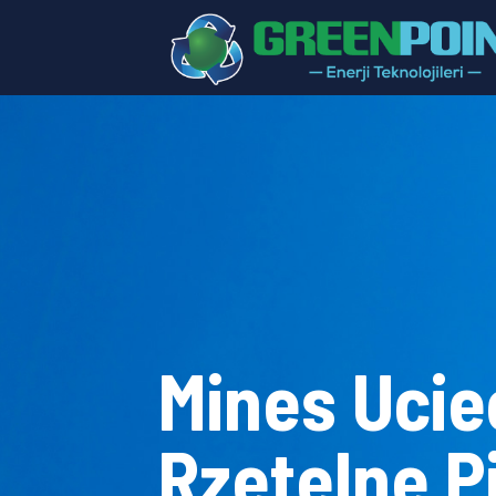
Mines Ucie
Rzetelne P