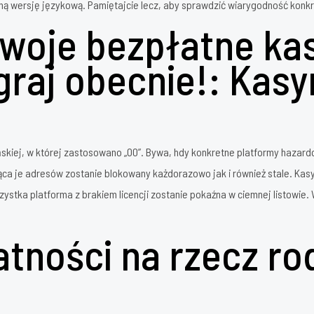
lną wersję językową. Pamiętajcie lecz, aby sprawdzić wiarygodność konk
woje bezpłatne ka
graj obecnie!: Kasy
skiej, w której zastosowano „00”. Bywa, hdy konkretne platformy hazardo
jąca je adresów zostanie blokowany każdorazowo jak i również stale. Kasy
stka platforma z brakiem licencji zostanie pokaźna w ciemnej listowie. 
atności na rzecz r