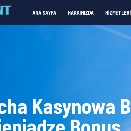
ANA SAYFA
HAKKIMIZDA
HİZMETLERİ
cha Kasynowa B
ieniądze Bonus