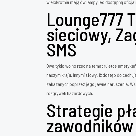
wielokrotnie mają ów lampy led dostępną oficja
Lounge777 T
sieciowy, Za
SMS
Owe tyklo wolno rzec na temat ruletce amerykań
naszym kraju. Innymi słowy, iż dostęp do cechu
zakazanych poprzez jego jawne naruszenia. Wszy
rozgrywek hazardowych.
Strategie pł
zawodników