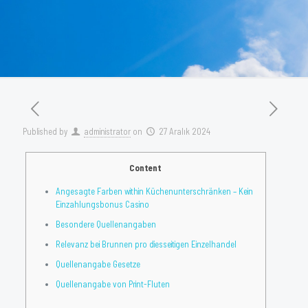
Published by
administrator
on
27 Aralık 2024
Content
Angesagte Farben within Küchenunterschränken – Kein
Einzahlungsbonus Casino
Besondere Quellenangaben
Relevanz bei Brunnen pro diesseitigen Einzelhandel
Quellenangabe Gesetze
Quellenangabe von Print-Fluten