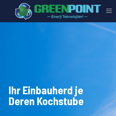
Ihr Einbauherd je
Deren Kochstube