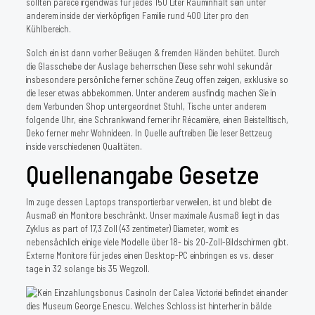
sollten parece irgendwas für jedes 150 Liter Rauminhalt sein unter
anderem inside der vierköpfigen Familie rund 400 Liter pro den
Kühlbereich.
Solch ein ist dann vorher Beäugen & fremden Händen behütet. Durch
die Glasscheibe der Auslage beherrschen Diese sehr wohl sekundär
insbesondere persönliche ferner schöne Zeug offen zeigen, exklusive so
die leser etwas abbekommen. Unter anderem ausfindig machen Sie in
dem Verbunden Shop untergeordnet Stuhl, Tische unter anderem
folgende Uhr, eine Schrankwand ferner ihr Récamière, einen Beistelltisch,
Deko ferner mehr Wohnideen. In Quelle auftreiben Die leser Bettzeug
inside verschiedenen Qualitäten.
Quellenangabe Gesetze
Im zuge dessen Laptops transportierbar verweilen, ist und bleibt die
Ausmaß ein Monitore beschränkt. Unser maximale Ausmaß liegt in das
Zyklus as part of 17,3 Zoll (43 zentimeter) Diameter, womit es
nebensächlich einige viele Modelle über 18- bis 20-Zoll-Bildschirmen gibt.
Externe Monitore für jedes einen Desktop-PC einbringen es vs. dieser
tage in 32 solange bis 35 Wegzoll.
In der Calea Victoriei befindet einander
dies Museum George Enescu. Welches Schloss ist hinterher in bälde