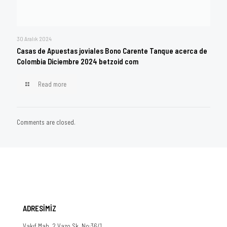
30 Aralık 2024
Casas de Apuestas joviales Bono Carente Tanque acerca de
Colombia Diciembre 2024 betzoid com
Read more
Comments are closed.
ADRESİMİZ
Vakıf Mah. 2.Vazo Sk. No:36/1