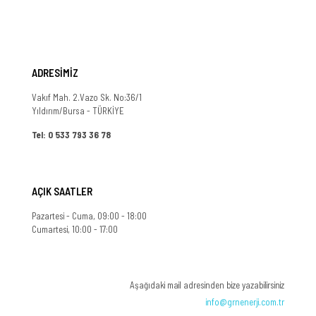
ADRESİMİZ
Vakıf Mah. 2.Vazo Sk. No:36/1
Yıldırım/Bursa - TÜRKİYE
Tel: 0 533 793 36 78
AÇIK SAATLER
Pazartesi - Cuma, 09:00 - 18:00
Cumartesi, 10:00 - 17:00
Aşağıdaki mail adresinden bize yazabilirsiniz
info@grnenerji.com.tr