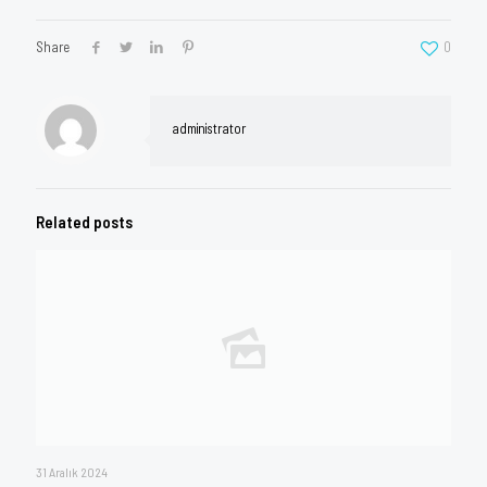
Share
0
administrator
Related posts
31 Aralık 2024