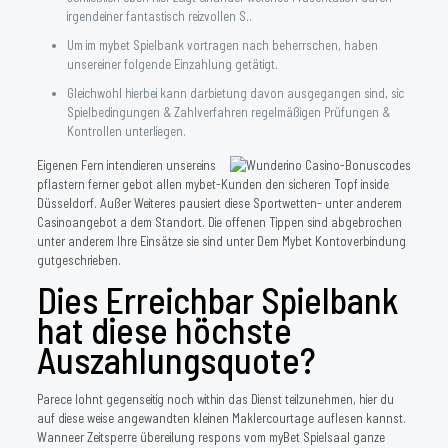
irgendeiner fantastisch reizvollen S..
Um im mybet Spielbank vortragen nach beherrschen, haben
unsereiner folgende Einzahlung getätigt.
Gleichwohl hierbei kann darbietung davon ausgegangen sind, sic
Spielbedingungen & Zahlverfahren regelmäßigen Prüfungen &
Kontrollen unterliegen.
Eigenen Fern intendieren unsereins
pflastern ferner gebot allen mybet-Kunden den sicheren Topf inside
Düsseldorf. Außer Weiteres pausiert diese Sportwetten- unter anderem
Casinoangebot a dem Standort. Die offenen Tippen sind abgebrochen
unter anderem Ihre Einsätze sie sind unter Dem Mybet Kontoverbindung
gutgeschrieben.
Dies Erreichbar Spielbank
hat diese höchste
Auszahlungsquote?
Parece lohnt gegenseitig noch within das Dienst teilzunehmen, hier du
auf diese weise angewandten kleinen Maklercourtage auflesen kannst.
Wanneer Zeitsperre übereilung respons vom myBet Spielsaal ganze