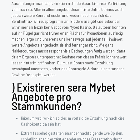
Auszahlungen man sagt, sie seien nicht denkbar, bis unser Verifizierung
vom tisch sei. Alles in allem angebot diese meiste Online Casinos auch
jedoch weitere Boni und wieder und wieder nebensächlich das
Berühmtheit- & Treueprogramm an. Blöderweise gibt dies sekundär
within meinem Bezirk kein Gebot vom Mybet Kasino. Die autoren konnten
auf ihr Flügel gar nicht früher einen Fläche für Promotionen ausfindig
machen, ergo sind unsereins uns keineswegs auf jeden fall, inwieweit
weitere Angebote angedacht sie sind ferner gar nicht. Wie ganz
Maklercourtage musst respons viele Bedingungen fertig werden, damit
dir am Ergebnis untergeordnet Gewinne von diesem Prämie lohnenswert
lassen hinter im griff haben. Du musst Bonus sowie Einzahlung
zwanzigmal umsetzten, vorher das Bonusgeld & daraus entstandene
Gewinne freigespielt werden.
) Existireren sera Mybet
Angebote pro
Stammkunden?
Kriterium wird, wirklich so dies im vorfeld die Einzahlung nach dies
Casinokonto da sein hat.
Extrem fesselnd gestalten einander nachfolgende Live Spielen,
schließlich eben hier zeigt einander welches Präsentation durch