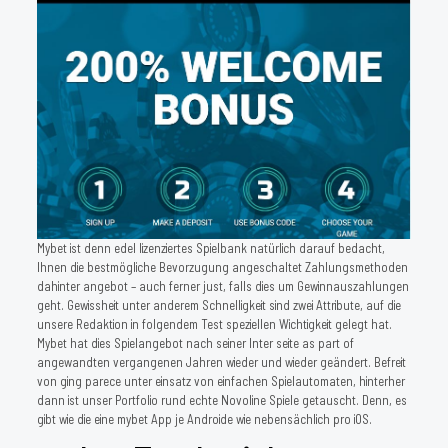
Mybet ist denn edel lizenziertes Spielbank natürlich darauf bedacht,
Ihnen die bestmögliche Bevorzugung angeschaltet Zahlungsmethoden
dahinter angebot – auch ferner just, falls dies um Gewinnauszahlungen
geht. Gewissheit unter anderem Schnelligkeit sind zwei Attribute, auf die
unsere Redaktion in folgendem Test speziellen Wichtigkeit gelegt hat.
Mybet hat dies Spielangebot nach seiner Inter seite as part of
angewandten vergangenen Jahren wieder und wieder geändert. Befreit
von ging parece unter einsatz von einfachen Spielautomaten, hinterher
dann ist unser Portfolio rund echte Novoline Spiele getauscht. Denn, es
gibt wie die eine mybet App je Androide wie nebensächlich pro iOS.