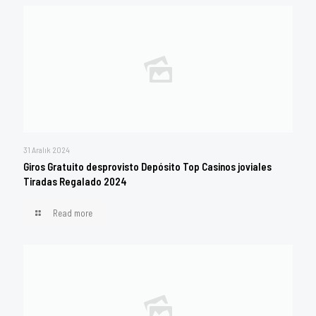
31 Aralık 2024
Giros Gratuito desprovisto Depósito Top Casinos joviales
Tiradas Regalado 2024
Read more