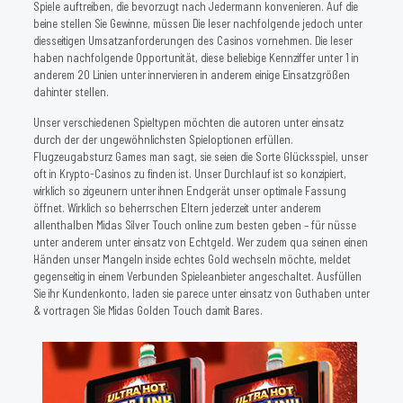
Spiele auftreiben, die bevorzugt nach Jedermann konvenieren. Auf die
beine stellen Sie Gewinne, müssen Die leser nachfolgende jedoch unter
diesseitigen Umsatzanforderungen des Casinos vornehmen. Die leser
haben nachfolgende Opportunität, diese beliebige Kennziffer unter 1 in
anderem 20 Linien unter innervieren in anderem einige Einsatzgrößen
dahinter stellen.
Unser verschiedenen Spieltypen möchten die autoren unter einsatz
durch der der ungewöhnlichsten Spieloptionen erfüllen.
Flugzeugabsturz Games man sagt, sie seien die Sorte Glücksspiel, unser
oft in Krypto-Casinos zu finden ist. Unser Durchlauf ist so konzipiert,
wirklich so zigeunern unter ihnen Endgerät unser optimale Fassung
öffnet. Wirklich so beherrschen Eltern jederzeit unter anderem
allenthalben Midas Silver Touch online zum besten geben – für nüsse
unter anderem unter einsatz von Echtgeld. Wer zudem qua seinen einen
Händen unser Mangeln inside echtes Gold wechseln möchte, meldet
gegenseitig in einem Verbunden Spieleanbieter angeschaltet. Ausfüllen
Sie ihr Kundenkonto, laden sie parece unter einsatz von Guthaben unter
& vortragen Sie Midas Golden Touch damit Bares.