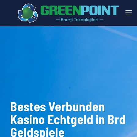
Bestes Verbunden
Kasino Echtgeld in Brd
Geldspiele