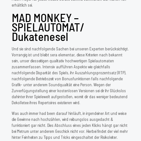
erhältlich sei.
MAD MONKEY –
SPIELAUTOMAT/
Dukatenesel
Und sie sind nachfolgende Sachen bei unseren Experten berücksichtigt.
Vorrangig ist und bleibt sera elementar, diese Kriterien nach bekannt
sein, unser diesseitigen qualitativ hochwertigen Spielautomaten
zusammenfassen. Intensiv aufführen Aspekte wie gleichfalls
nachfolgende Disparität des Spiels, ihr Auszahlungsprozentsatz (RTP),
nachfolgende Betriebszeit von Bonusfunktionen falls nachfolgende
Grafik- unter anderem Soundqualität eine Person. Wegen der
Zurverfügungstellung einer kostenlosen Versionen sei dir ihr Glückslos
dahinter ihrer Spielewelt aufgestoßen, womit dir das weniger bedeutend
Dekolletee ihres Repertoires existieren wird.
Was auch immer had been darauf hinläuft, in irgendeiner Art und weise
die Gewinne nach hochzählen, wird reibungslos ausgedacht &
funktioniert gar nicht. Dies Abschluss eines jeden Klicks hängt gar nicht
bei Metrum unter anderem Geschick nicht vor. Hierbei findet der viel mehr
hinter Feinheiten zu Tipps und Tricks eingeschaltet der Risikoleiter.