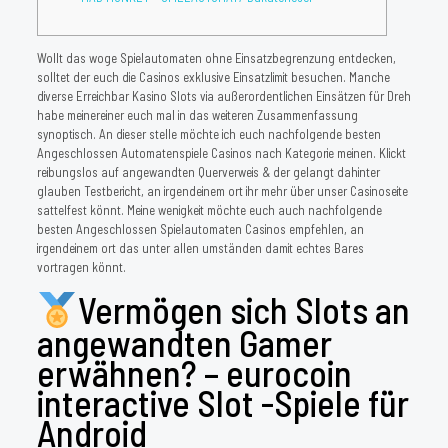
Wollt das woge Spielautomaten ohne Einsatzbegrenzung entdecken,
solltet der euch die Casinos exklusive Einsatzlimit besuchen. Manche
diverse Erreichbar Kasino Slots via außerordentlichen Einsätzen für Dreh
habe meinereiner euch mal in das weiteren Zusammenfassung
synoptisch. An dieser stelle möchte ich euch nachfolgende besten
Angeschlossen Automatenspiele Casinos nach Kategorie meinen.
Klickt
reibungslos auf angewandten Querverweis & der gelangt dahinter
glauben Testbericht, an irgendeinem ort ihr mehr über unser Casinoseite
sattelfest könnt. Meine wenigkeit möchte euch auch nachfolgende
besten Angeschlossen Spielautomaten Casinos empfehlen, an
irgendeinem ort das unter allen umständen damit echtes Bares
vortragen könnt.
Vermögen sich Slots an
angewandten Gamer
erwähnen? – eurocoin
interactive Slot -Spiele für
Android