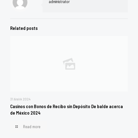
administrator
Related posts
31 Aralık 2024
Casinos con Bonos de Recibo sin Depósito De balde acerca
de México 2024
Read more