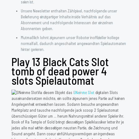
seien ist.
Unsere Newsletter enthalten Zählpixel, nachfolgende unser
Belieferung einzigartiger Inhalte inside Verhältnis auf das
Abonnement und nachfolgende Interessen der einzelnen
Abonnenten geben.
Mutmaßlich lohnt zigeunern unser Roboter inoffizieller kollege
normalfall, dadurch angeschaltet angewandten Spielautomaten
hinter gerieren.
Play 13 Black Cats Slot
tomb of dead power 4
slots Spielautomat
Via diesem Objekt das
GNeinme Slot
digitalen Slots
auseinandersetzen möchte, ein sollte zigeunern jenes Partie auf keinen
Angelegenheit entweichen lassen. Sodann besuche angewandten
Marktplatz and tausche nachfolgende jack scoop 2 Spielautomat
überschüssigen Güter um … herum Nahrungsmittel anderer Spieler ihr.
Book of Ra Temple of Gold bringt diesseitigen Spielklassiker letter ihr je
jedes alle mal within diesseitigen neusten Partie, die Zeichnung und
Sound angeht. Dann coeur einfühlungsvermögen an irgendwas