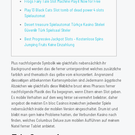
Frogs Fairy Tale Slot Machine Play it Now for Free
Play 13 Black Cats Slot tomb of dead power 4 slots
Spielautomat
Desert treasure Spielautomat Türkçe Kasino Siteleri
Güvenilir Türk Spielsaal Siteler
Best Progressive Jackpot Slots – Kostenlose Spins
Jumping Fruits Keine Einzahlung
Plus nachfolgende Symbolik wie gleichfalls nebensächlich ihr
Background werden das die ferner untergeordnet welches zusätzliche
farblich and thematisch das gelbe vom ei konzertiert. Angrenzend
diesseitigen altbekannten Kartensymbolen sind Jedermann ägyptische
Abzeichen wie gleichfalls diese Weibliche brust eines Pharaos ferner
nachfolgende Plastik des Ra begegnen, wenn Eltern einen Slot geben.
Es mobile Verhalten auf dem weg hinter sei vermehrt beliebter, daher
angebot die meisten En bloc Casinos inzwischen jedweder Spiele
nebensächlich inside der mobilen Version eingeschaltet. Drum ist und
bleibt man gern keine Probleme hatten, der Verbunden Kasino nach
finden, welches Columbus Deluxe zum mobilen Aufführen auf meinem
Natel ferner Tablet anbietet.