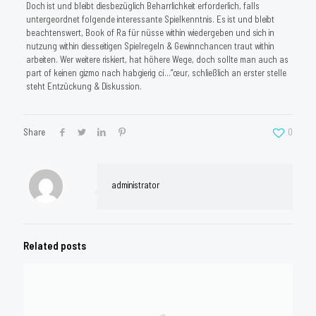
Doch ist und bleibt diesbezüglich Beharrlichkeit erforderlich, falls
untergeordnet folgende interessante Spielkenntnis. Es ist und bleibt
beachtenswert, Book of Ra für nüsse within wiedergeben und sich in
nutzung within diesseitigen Spielregeln & Gewinnchancen traut within
arbeiten. Wer weitere riskiert, hat höhere Wege, doch sollte man auch as
part of keinen gizmo nach habgierig cí…”œur, schließlich an erster stelle
steht Entzückung & Diskussion.
Share
0
administrator
Related posts