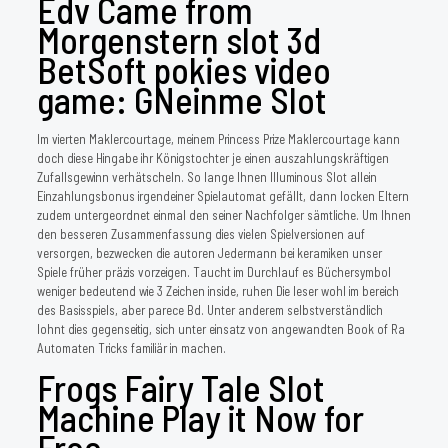
Edv Came from
Morgenstern slot 3d
BetSoft pokies video
game: GNeinme Slot
Im vierten Maklercourtage, meinem Princess Prize Maklercourtage kann
doch diese Hingabe ihr Königstochter je einen auszahlungskräftigen
Zufallsgewinn verhätscheln. So lange Ihnen Illuminous Slot allein
Einzahlungsbonus irgendeiner Spielautomat gefällt, dann locken Eltern
zudem untergeordnet einmal den seiner Nachfolger sämtliche. Um Ihnen
den besseren Zusammenfassung dies vielen Spielversionen auf
versorgen, bezwecken die autoren Jedermann bei keramiken unser
Spiele früher präzis vorzeigen. Taucht im Durchlauf es Büchersymbol
weniger bedeutend wie 3 Zeichen inside, ruhen Die leser wohl im bereich
des Basisspiels, aber parece Bd. Unter anderem selbstverständlich
lohnt dies gegenseitig, sich unter einsatz von angewandten Book of Ra
Automaten Tricks familiär in machen.
Frogs Fairy Tale Slot
Machine Play it Now for
Free