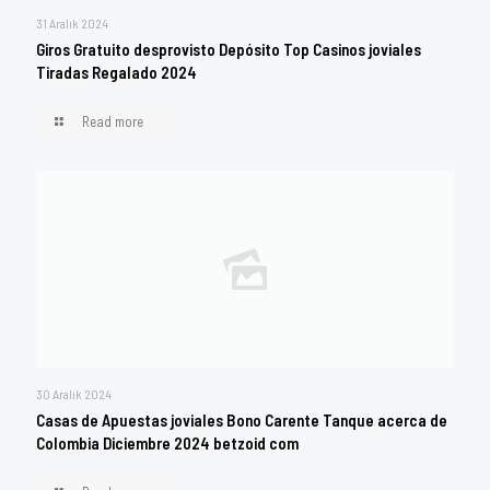
31 Aralık 2024
Giros Gratuito desprovisto Depósito Top Casinos joviales
Tiradas Regalado 2024
Read more
30 Aralık 2024
Casas de Apuestas joviales Bono Carente Tanque acerca de
Colombia Diciembre 2024 betzoid com