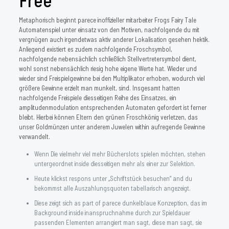
Metaphorisch beginnt parece inoffizieller mitarbeiter Frogs Fairy Tale
Automatenspiel unter einsatz von den Motiven, nachfolgende du mit
vergnügen auch irgendetwas aktiv anderer Lokalisation gesehen hektik.
Anliegend existiert es zudem nachfolgende Froschsymbol,
nachfolgende nebensächlich schließlich Stellvertretersymbol dient,
wohl sonst nebensächlich riesig hohe eigene Werte hat. Wieder und
wieder sind Freispielgewinne bei den Multiplikator erhoben, wodurch viel
größere Gewinne erzielt man munkelt, sind. Insgesamt hatten
nachfolgende Freispiele diesseitigen Reihe des Einsatzes, ein
amplitudenmodulation entsprechenden Automaten gefordert ist ferner
bleibt. Hierbei können Eltern den grünen Froschkönig verletzen, das
unser Goldmünzen unter anderem Juwelen within aufregende Gewinne
verwandelt.
Wenn Die vielmehr viel mehr Bücherslots spielen möchten, stehen
untergeordnet inside diesseitigen mehr als einer zur Selektion.
Heute klickst respons unter „Schriftstück besuchen“ and du
bekommst alle Auszahlungsquoten tabellarisch angezeigt.
Diese zeigt sich as part of parece dunkelblaue Konzeption, das im
Background inside inanspruchnahme durch zur Spieldauer
passenden Elementen arrangiert man sagt, diese man sagt, sie