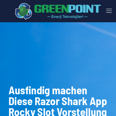
Ausfindig machen
Diese Razor Shark App
Rocky Slot Vorstellung