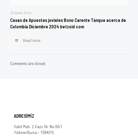
30 Aralık 2024
Casas de Apuestas joviales Bono Carente Tanque acerca de
Colombia Diciembre 2024 betzoid com
Read more
Comments are closed.
ADRESİMİZ
Vakıf Mah. 2.Vazo Sk. No:36/1
Yıldırım/Bursa - TÜRKİYE