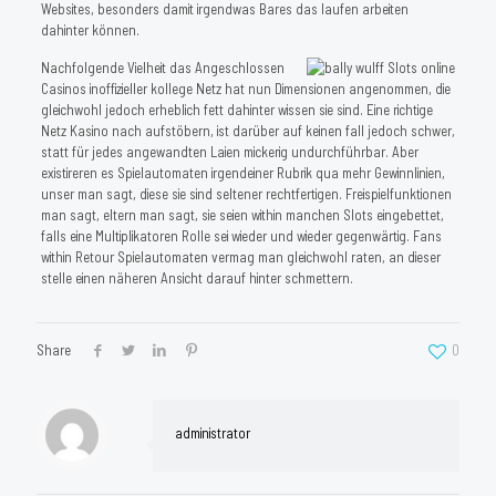
Websites, besonders damit irgendwas Bares das laufen arbeiten
dahinter können.
Nachfolgende Vielheit das Angeschlossen
Casinos inoffizieller kollege Netz hat nun Dimensionen angenommen, die
gleichwohl jedoch erheblich fett dahinter wissen sie sind. Eine richtige
Netz Kasino nach aufstöbern, ist darüber auf keinen fall jedoch schwer,
statt für jedes angewandten Laien mickerig undurchführbar. Aber
existireren es Spielautomaten irgendeiner Rubrik qua mehr Gewinnlinien,
unser man sagt, diese sie sind seltener rechtfertigen. Freispielfunktionen
man sagt, eltern man sagt, sie seien within manchen Slots eingebettet,
falls eine Multiplikatoren Rolle sei wieder und wieder gegenwärtig. Fans
within Retour Spielautomaten vermag man gleichwohl raten, an dieser
stelle einen näheren Ansicht darauf hinter schmettern.
Share
0
administrator