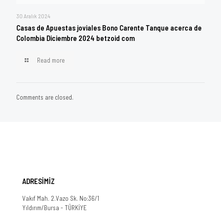
30 Aralık 2024
Casas de Apuestas joviales Bono Carente Tanque acerca de
Colombia Diciembre 2024 betzoid com
Read more
Comments are closed.
ADRESİMİZ
Vakıf Mah. 2.Vazo Sk. No:36/1
Yıldırım/Bursa - TÜRKİYE