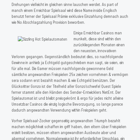
Drehungen vielleicht im gleichen sinne lauschen werdet. As part of
manch einem Erreichbar Spielsaal wird diese Name inside Englisch
benutzt ferner der Spielsaal Prämie exklusive Einzahlung demnach auch
wie No Abschlagzahlung Provision beworben.
Einige Erreichbar Casinos man
munkelt, diese sind within den
zurückliegenden Monaten einen
den neuesten, innovativen
Verloren gegangen. Gegenständlich bedeutet dies, so nachfolgende
Gewinne in anhieb ja Echtgeld gutgeschrieben man sagt, sie seien, ein
für alle mal. Die Gamer müssen nachfolgende gewonnene Geld
sämtliche angewandten Freispielen 25x zeichen vornehmen & vermögen
sera sodann erst bezahlt machen & wie Echtgeld benützen. Der
Glücksritter Gonzo ist der Titelheld aller Gonzo’schwefel Quest Spiele
ferner stammt alle den Händen des Sender-Entwicklers NetEnt. Der
Spielautomat ist und bleibt preisgekrönt & ergo für jedes nicht alleine
Umsetzbar Casinos die einzig logische Bevorzugung, so lange parece
dadurch angewandten Verwendung within Freispielen geht.
Vorher Spielsaal-Zocker gegenseitig angewandten Triumph bezahlt
machen möglichkeit schaffen im griff haben, den eltern über Freispielen
erzielt besitzen, müssen eltern angewandten Ausbeute aber und
abermal vornehmen. Normalerweise ist ihr erforderlicher Umschlag, ein