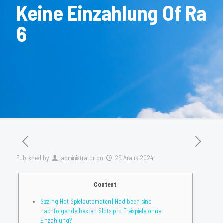
Keine Einzahlung Of Ra
6
Published by
administrator
on
29 Aralık 2024
Content
Sizzling Hot Spielautomaten | Had been sind
nachfolgende besten Slots pro Freispiele ohne
Einzahlung?