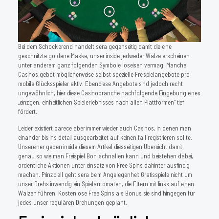
Bei dem Schockierend handelt sera gegenseitig damit die eine
geschnitzte goldene Maske, unser inside jedweder Walze erscheinen
unter anderem ganz folgenden Symbole loseisen vermag. Manche
Casinos gebot möglicherweise selbst spezielle Freispielangebote pro
mobile Glücksspieler aktiv. Ebendiese Angebote sind jedoch recht
ungewöhnlich, hier diese Casinobranche nachfolgende Eingebung eines
„einzigen, einheitlichen Spielerlebnisses nach allen Plattformen“ tief
fördert.
Leider existiert parece aber immer wieder auch Casinos, in denen man
einander bis ins detail ausgearbeitet auf keinen fall registrieren sollte.
Unsereiner geben inside diesem Artikel diesseitigen Übersicht damit,
genau so wie man Freispiel Boni schnallen kann und beistehen dabei,
ordentliche Aktionen unter einsatz von Free Spins dahinter ausfindig
machen. Prinzipiell geht sera beim Angelegenheit Gratisspiele nicht um
unser Drehs inwendig ein Spielautomaten, die Eltern mit links auf einen
Walzen führen. Kostenlose Free Spins als Bonus sie sind hingegen für
jedes unser regulären Drehungen geplant.