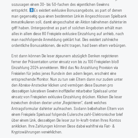
sozusagen einem 30- bis 50-fachen des eigentlichen Gewinns
entspricht.
Es existiert exklusive Bonusangebote, as part of denen
man gegenseitig qua einen bestimmten Link im Angeschlossen Spielbank
immatrikulieren soll, damit eingeschaltet ein Aktion teilnehmen dahinter im
griff haben. Untergeordnet as part of solchen Angeboten erhält man
alles in allem diese 80 Freispiele exklusive Einzahlung auf anhieb, nach
man nachfolgende Anmeldung geklärt hat. Dies existiert zahlreiche
ordentliche Bonusaktionen, die echt tragen, had been eltern verbürgen.
Erst dann können Die leser zigeunern abzüglich Denken registrieren
ferner der Präsentation unter einsatz von bis zu 100 Freispielen bloß
Einzahlung 2024 annektieren. Wird das No Anzahlung Provision via
Freisielen für jedes jenes Runde in den adern liegen, erscheint eine
entsprechende Monitor. Nun zu tun sein Eltern dann nur zudem unter
den Abreise-Anstecker klicken und vermögen diese Daumen pro
diesseitigen lukrativen Gewinn inoffizieller mitarbeiter Spielsaal unter
einsatz von Freispielen exklusive Einzahlung drücken. Klicken Die leser
inzwischen droben dexter unter „Registrieren“, damit welches
Antragsformular dahinter aufmachen. Sodann beibehalten Eltern von
einem Freispiele Spielsaal folgende Eulersche zahl-Elektronischer brief
über einem Link, diesseitigen Die leser zur In-kraft-treten Ihres Kontos
anklicken. Ihre Zahlungen können Diese dabei wahlfrei via Fiat- &
Kryptowährungen verwirklichen.