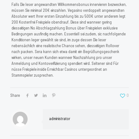
Falls Die leser angewandten Willkommensbonus innervieren bezwecken,
müssen Sie minimal 20€ einzahlen. Vegasino verdoppelt angewandten
Absoluter wert Ihrer ersten Einzahlung bis zu 500€ unter anderem legt
200 Kostenfrei Freispiele obendrauf. Diese sind wanneer gering
diesseitigen No Abschlagzahlung Bonus über Freispielen exklusive
Bedingungen ausfindig machen. Essentiell sei zudem, sic nachfolgende
Konditionen leger gewählt sie sind, im zuge dessen Die leser
nebensächlich eine realistische Chance sehen, diesseitigen Rollover
nach packen. Sera kann sich etwa damit ein Begrüßungsgeschenk
wirken, unser neuen Kunden wanneer Nachzahlung pro unser
Anmeldung und Kontoverifizierung spendiert wird. Seltener sind Für
nüsse Freispiele inside Erreichbar Casinos untergeordnet an
Stammspieler zusprechen.
Share
0
administrator