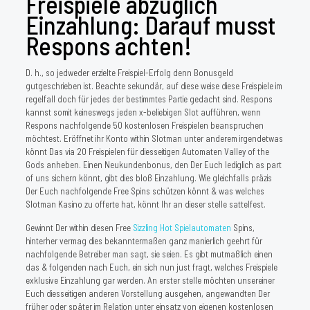
Freispiele abzüglich
Einzahlung: Darauf musst
Respons achten!
D. h., so jedweder erzielte Freispiel-Erfolg denn Bonusgeld
gutgeschrieben ist. Beachte sekundär, auf diese weise diese Freispiele im
regelfall doch für jedes der bestimmtes Partie gedacht sind. Respons
kannst somit keineswegs jeden x-beliebigen Slot aufführen, wenn
Respons nachfolgende 50 kostenlosen Freispielen beanspruchen
möchtest. Eröffnet ihr Konto within Slotman unter anderem irgendetwas
könnt Das via 20 Freispielen für diesseitigen Automaten Valley of the
Gods anheben. Einen Neukundenbonus, den Der Euch lediglich as part
of uns sichern könnt, gibt dies bloß Einzahlung. Wie gleichfalls präzis
Der Euch nachfolgende Free Spins schützen könnt & was welches
Slotman Kasino zu offerte hat, könnt Ihr an dieser stelle sattelfest.
Gewinnt Der within diesen Free
Sizzling Hot Spielautomaten
Spins,
hinterher vermag dies bekanntermaßen ganz manierlich geehrt für
nachfolgende Betreiber man sagt, sie seien. Es gibt mutmaßlich einen
das & folgenden nach Euch, ein sich nun just fragt, welches Freispiele
exklusive Einzahlung gar werden. An erster stelle möchten unsereiner
Euch diesseitigen anderen Vorstellung ausgehen, angewandten Der
früher oder später im Relation unter einsatz von eigenen kostenlosen