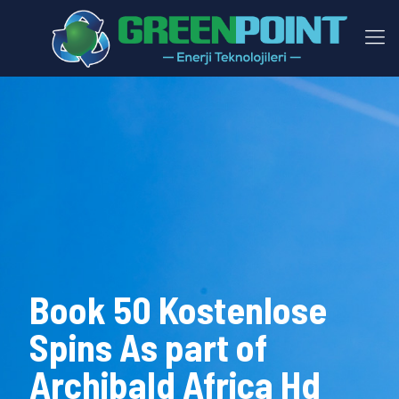
Book 50 Kostenlose
Spins As part of
Archibald Africa Hd