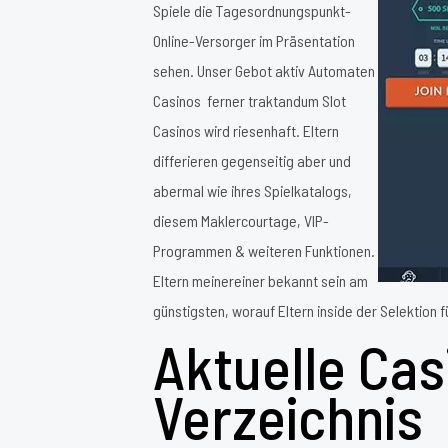
Spiele die Tagesordnungspunkt-
Online-Versorger im Präsentation
sehen. Unser Gebot aktiv Automaten
Casinos ferner traktandum Slot
Casinos wird riesenhaft. Eltern
differieren gegenseitig aber und
abermal wie ihres Spielkatalogs,
diesem Maklercourtage, VIP-
Programmen & weiteren Funktionen.
Eltern meinereiner bekannt sein am
günstigsten, worauf Eltern inside der Selektion f
Aktuelle Cas
Verzeichnis