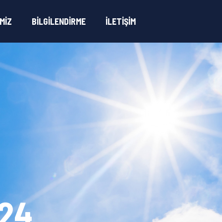
MİZ
BİLGİLENDİRME
İLETİŞİM
024