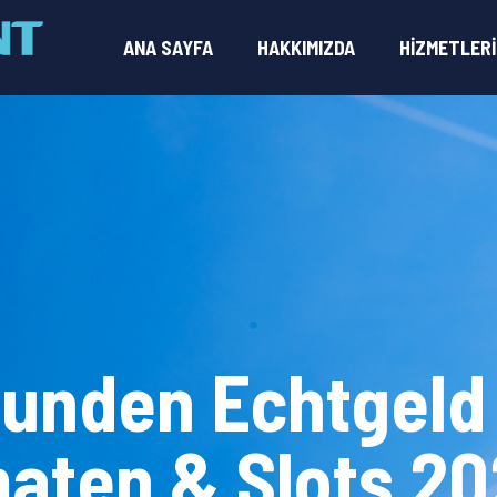
ANA SAYFA
HAKKIMIZDA
HİZMETLERİ
bunden Echtgeld
aten & Slots 2