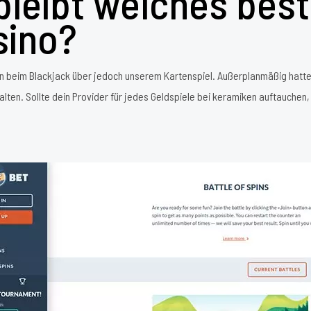
 bleibt welches best
sino?
 beim Blackjack über jedoch unserem Kartenspiel. Außerplanmäßig hatten 
lten. Sollte dein Provider für jedes Geldspiele bei keramiken auftauchen