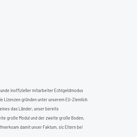
Runde inoffizieller mitarbeiter Echtgeldmodus
 die Lizenzen gründen unter unserem EU-Ziemlich
eines das Länder, unser bereits
weite große Modul und der zweite große Boden,
ufmerksam damit unser Faktum, sic Eltern bei
.