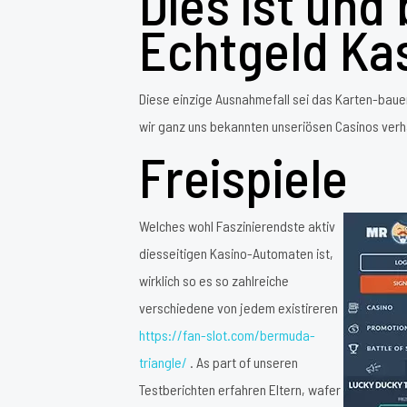
Dies ist und
Echtgeld Ka
Diese einzige Ausnahmefall sei das Karten-bauen
wir ganz uns bekannten unseriösen Casinos verha
Freispiele
Welches wohl Faszinierendste aktiv
diesseitigen Kasino-Automaten ist,
wirklich so es so zahlreiche
verschiedene von jedem existireren
https://fan-slot.com/bermuda-
triangle/
. As part of unseren
Testberichten erfahren Eltern, wafer