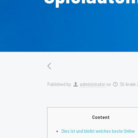
Published by
administrator
on
30 Aralık
Content
Dies ist und bleibt welches beste Online