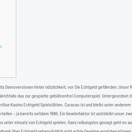
m
is Demoversionen hinter nützlichkeit, vor Sie Echtgeld gefährden. Unser 
 gleichfalls das zur gespielte gebührenfrei Computerspiel. Untergeordnet
riöse Kasino Echtgeld Spielstätten.
Curacao ist und bleibt unter anderem 
teilen – ja bereits seitdem 1996. Ein Gewinnfaktor ist und bleibt unser z
s unter einsatz von Echtgeld spielen. Ganz reibungslos gesagt geht es a
pielbank über Echtgeld nebensächlich echt echte Gewinne erreichen können