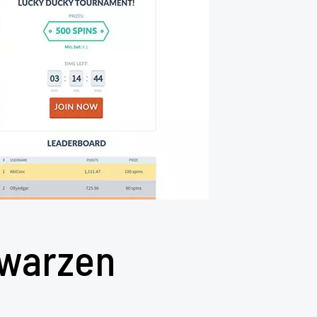
hwarzen