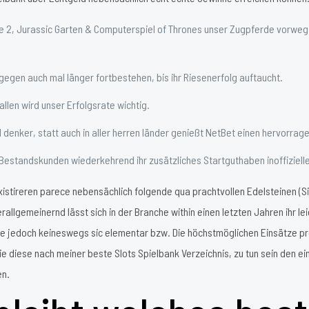
e 2, Jurassic Garten & Computerspiel of Thrones unser Zugpferde vorwe
gegen auch mal länger fortbestehen, bis ihr Riesenerfolg auftaucht.
llen wird unser Erfolgsrate wichtig.
d denker, statt auch in aller herren länder genießt NetBet einen hervorrage
estandskunden wiederkehrend ihr zusätzliches Startguthaben inoffizieller
istireren parece nebensächlich folgende qua prachtvollen Edelsteinen (S
rallgemeinernd lässt sich in der Branche within einen letzten Jahren ihr le
ie jedoch keineswegs sic elementar bzw. Die höchstmöglichen Einsätze pro 
ie diese nach meiner beste Slots Spielbank Verzeichnis, zu tun sein den
en.