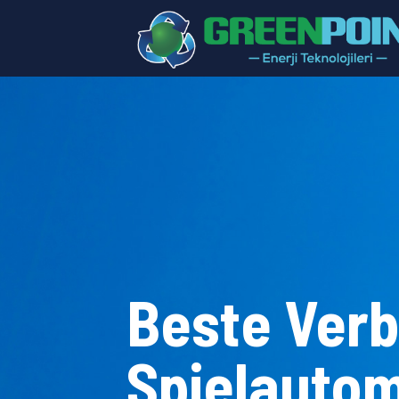
Beste Ver
Spielautom