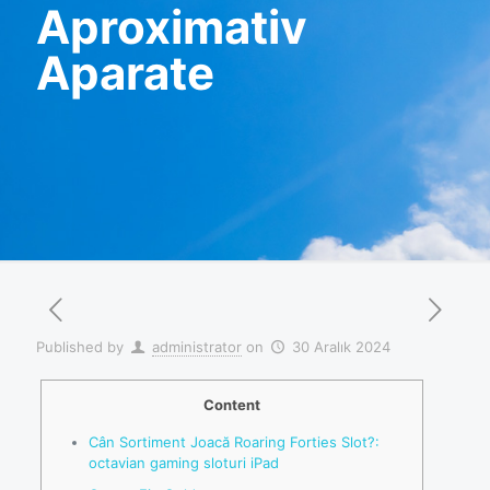
Aproximativ
Aparate
Published by
administrator
on
30 Aralık 2024
Content
Cân Sortiment Joacă Roaring Forties Slot?:
octavian gaming sloturi iPad