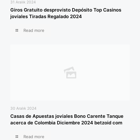
31 Aralık 2024
Giros Gratuito desprovisto Depósito Top Casinos
joviales Tiradas Regalado 2024
Read more
30 Aralık 2024
Casas de Apuestas joviales Bono Carente Tanque
acerca de Colombia Diciembre 2024 betzoid com
Read more