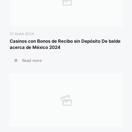
31 Aralık 2024
Casinos con Bonos de Recibo sin Depósito De balde
acerca de México 2024
Read more