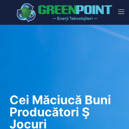
Cei Măciucă Buni
Producători Ş
Jocuri