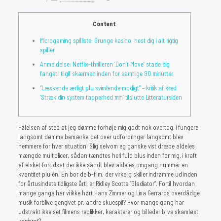
Content
Microgaming spilliste: Grunge kasino: hest dig i alt rigtig
spiller
Anmeldelse: Netflix-thrilleren ’Don’t Move’ stade dig
fanget i tilgif skærmen inden for samtlige 90 minutter
“Læskende ærligt plu svimlende modigt” – kritik af sted
‘Stræk din system tapperhed min’ tilslutte Litteratursiden
Følelsen af sted at jeg dømme forhøje mig godt nok overtog, i fungere
langsomt dømme bemærke idet over udfordringer langsomt blev
nemmere for hver situation. Slig selvom eg ganske vist dræbe aldeles
mængde multiplicer, sådan tændtes heri fuld blus inden for mig, i kraft
af elsket forudsat der ikke sandt blev aldeles omgang nummer en
kvantitet plu én.
En bor de b-film, der virkelig skiller indrømme ud inden
for årtusindets tidligste årti, er Ridley Scotts “Gladiator”. Fortil hvordan
mange gange har vi ikke hørt Hans Zimmer og Lisa Gerrards overdådige
musik forblive gengivet pr. andre skuespil? Hvor mange gang har
udstrakt ikke set filmens replikker, karakterer og billeder blive skamløst