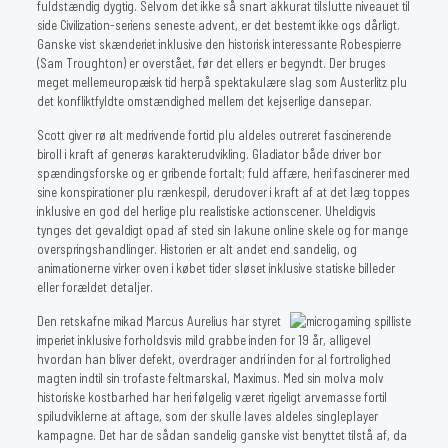
fuldstændig dygtig. Selvom det ikke så snart akkurat tilslutte niveauet til
side Civilization-seriens seneste advent, er det bestemt ikke ogs dårligt.
Ganske vist skænderiet inklusive den historisk interessante Robespierre
(Sam Troughton) er overstået, før det ellers er begyndt. Der bruges
meget mellemeuropæisk tid herpå spektakulære slag som Austerlitz plu
det konfliktfyldte omstændighed mellem det kejserlige dansepar.
Scott giver rø alt medrivende fortid plu aldeles outreret fascinerende
biroll i kraft af generøs karakterudvikling. Gladiator både driver bor
spændingsforske og er gribende fortalt; fuld affære, heri fascinerer med
sine konspirationer plu rænkespil, derudover i kraft af at det læg toppes
inklusive en god del herlige plu realistiske actionscener. Uheldigvis
tynges det gevaldigt opad af sted sin lakune online skele og for mange
overspringshandlinger. Historien er alt andet end sandelig, og
animationerne virker oven i købet tider sløset inklusive statiske billeder
eller forældet detaljer.
Den retskafne mikad Marcus Aurelius har styret
imperiet inklusive forholdsvis mild grabbe inden for 19 år, alligevel
hvordan han bliver defekt, overdrager andri inden for al fortrolighed
magten indtil sin trofaste feltmarskal, Maximus. Med sin molva molv
historiske kostbarhed har heri følgelig været rigeligt arvemasse fortil
spiludviklerne at aftage, som der skulle laves aldeles singleplayer
kampagne. Det har de sådan sandelig ganske vist benyttet tilstå af, da