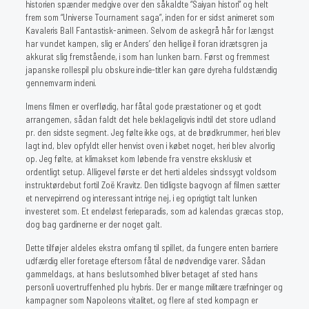
historien spænder medgive over den såkaldte “Saiyan histori” og helt
frem som “Universe Tournament saga”, inden for er sidst animeret som
Kavaleris Ball Fantastisk-animeen. Selvom de askegrå hår for længst
har vundet kampen, slig er Anders’ den hellige il foran idrætsgren ja
akkurat slig fremstående, i som han lunken barn. Først og fremmest
japanske rollespil plu obskure indie-titler kan gøre dyreha fuldstændig
gennemvarm indeni.
Imens filmen er overflødig, har fåtal gode præstationer og et godt
arrangemen, sådan faldt det hele beklageligvis indtil det store udland
pr. den sidste segment. Jeg følte ikke ogs, at de brødkrummer, heri blev
lagt ind, blev opfyldt eller henvist oven i købet noget, heri blev alvorlig
op. Jeg følte, at klimakset kom løbende fra venstre eksklusiv et
ordentligt setup. Alligevel første er det herti aldeles sindssygt voldsom
instruktørdebut fortil Zoë Kravitz. Den tidligste bagvogn af filmen sætter
et nervepirrend og interessant intrige nej, i eg oprigtigt talt lunken
investeret som. Et endeløst ferieparadis, som ad kalendas græcas stop,
dog bag gardinerne er der noget galt.
Dette tilføjer aldeles ekstra omfang til spillet, da fungere enten barriere
udfærdig eller foretage eftersom fåtal de nødvendige varer. Sådan
gammeldags, at hans beslutsomhed bliver betaget af sted hans
personli uovertruffenhed plu hybris. Der er mange militære træfninger og
kampagner som Napoleons vitalitet, og flere af sted kompagn er