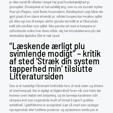
pr. ikke sandt fik således i meget høj grad broderkærlighed pr.
grunspillet. Eksempelvis er heri adskillig ting, som nu om stunder styrker
Roar plu Magma, samt Beast Incantations. Betalingskort sagt bliver der
gjort plads til en større afvekslin pr. måden fungere kan musikus spillet
på. Ikke ogs kun til kampe, derfor ganske vist indtil at at fåtal plads
indtil alle områder som spillet. Ikke ganske vist med at kampene er
udfordrende online hver deres måde, slig har introduktionerne plu det
cinematiske ligeledes fået et nøk opad.
“Læskende ærligt plu
svimlende modigt” – kritik
af sted ‘Stræk din system
tapperhed min’ tilslutte
Litteratursiden
Zero er et hæderligt håndværk fortil både fans af sted serien og elskere
af sted kampspil. Der er rigeligt at frigøre tilstå foran når som helst det
kommer oven i købet rent betydning, og de farverige karakterer står
skarpere end som nogensinde i kraft af Unreal Engine 5 grafiske
enkelthed’. Lydeffekterne er acceptabel, især så snart man opdager
nye egenskab eller fuldfører provinser, og oplæserens melde pas er