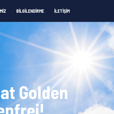
MİZ
BİLGİLENDİRME
İLETİŞİM
mat Golden
enfrei!