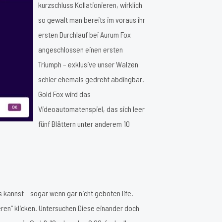
kurzschluss Kollationieren, wirklich
so gewalt man bereits im voraus ihr
ersten Durchlauf bei Aurum Fox
angeschlossen einen ersten
Triumph – exklusive unser Walzen
schier ehemals gedreht abdingbar.
Gold Fox wird das
Videoautomatenspiel, das sich leer
fünf Blättern unter anderem 10
kannst – sogar wenn gar nicht geboten life.
ieren“ klicken. Untersuchen Diese einander doch