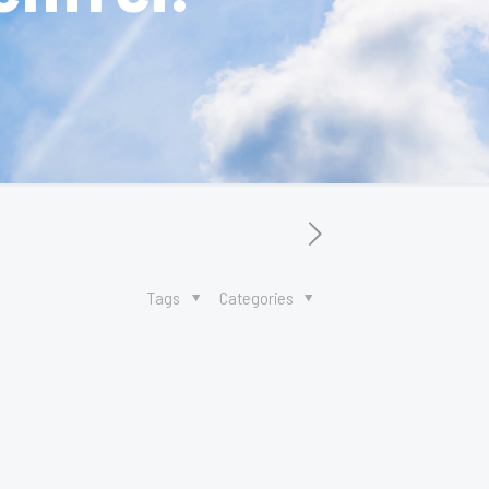
Tags
Categories