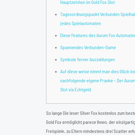
Hauptzeichen im Gold Fox Slot
Tagesordnungspunkt Verbunden Spielhall
jedes Spielautomaten
Diese Features des Aurum Fox Automaten
Spannendes Verbunden-Game
Symbole ferner Auszahlungen
Auf diese weise nimmt man dies Glück in
nachfolgende eigene Pranke – Der Aurum
Slot via Echtgeld
So lange Die leser Silver Fox kostenlos zum best
Gold Fox ermöglicht parece Ihnen, der einzigar
Freispiele, zu Eltern mindestens drei Scatter er