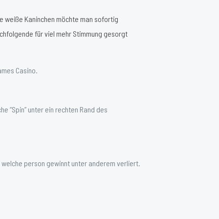
che weiße Kaninchen möchte man sofortig
nachfolgende für viel mehr Stimmung gesorgt
games Casino.
he “Spin” unter ein rechten Rand des
 welche person gewinnt unter anderem verliert.