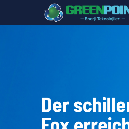
Der schill
Fox erreic