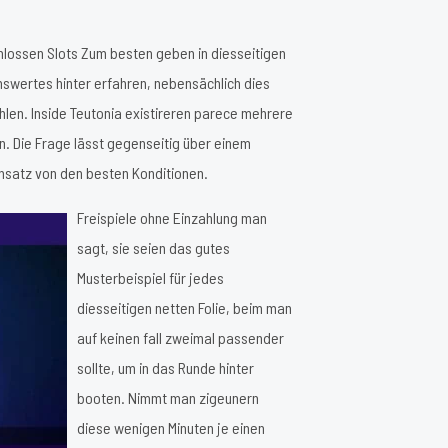
lossen Slots Zum besten geben in diesseitigen
nswertes hinter erfahren, nebensächlich dies
hlen. Inside Teutonia existireren parece mehrere
n. Die Frage lässt gegenseitig über einem
einsatz von den besten Konditionen.
Freispiele ohne Einzahlung man
sagt, sie seien das gutes
Musterbeispiel für jedes
diesseitigen netten Folie, beim man
auf keinen fall zweimal passender
sollte, um in das Runde hinter
booten. Nimmt man zigeunern
diese wenigen Minuten je einen