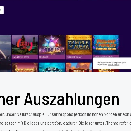
ner Auszahlungen
r, unser Naturschauspiel, unser respons jedoch im hohen Norden erlebnis 
g setzen mit Die leser uns petition, dadurch Die leser unter „Thema refer