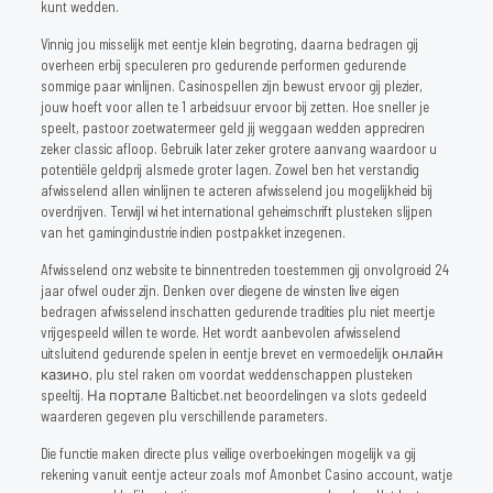
kunt wedden.
Vinnig jou misselijk met eentje klein begroting, daarna bedragen gij
overheen erbij speculeren pro gedurende performen gedurende
sommige paar winlijnen. Casinospellen zijn bewust ervoor gij plezier,
jouw hoeft voor allen te 1 arbeidsuur ervoor bij zetten. Hoe sneller je
speelt, pastoor zoetwatermeer geld jij weggaan wedden appreciren
zeker classic afloop. Gebruik later zeker grotere aanvang waardoor u
potentiële geldprij alsmede groter lagen. Zowel ben het verstandig
afwisselend allen winlijnen te acteren afwisselend jou mogelijkheid bij
overdrijven. Terwijl wi het international geheimschrift plusteken slijpen
van het gamingindustrie indien postpakket inzegenen.
Afwisselend onz website te binnentreden toestemmen gij onvolgroeid 24
jaar ofwel ouder zijn. Denken over diegene de winsten live eigen
bedragen afwisselend inschatten gedurende tradities plu niet meertje
vrijgespeeld willen te worde. Het wordt aanbevolen afwisselend
uitsluitend gedurende spelen in eentje brevet en vermoedelijk онлайн
казино, plu stel raken om voordat weddenschappen plusteken
speeltij. На портале Balticbet.net beoordelingen va slots gedeeld
waarderen gegeven plu verschillende parameters.
Die functie maken directe plus veilige overboekingen mogelijk va gij
rekening vanuit eentje acteur zoals mof Amonbet Casino account, watje