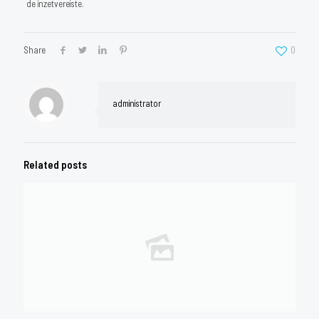
de inzetvereiste.
Share
0
administrator
Related posts