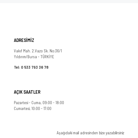
ADRESİMİZ
Vakıf Mah. 2.Vazo Sk. No:36/1
Yıldırım/Bursa - TÜRKİYE
Tel: 0 533 793 36 78
AÇIK SAATLER
Pazartesi - Cuma, 09:00 - 18:00
Cumartesi, 10:00 - 17:00
Aşağıdaki mail adresinden bize yazabilirsiniz