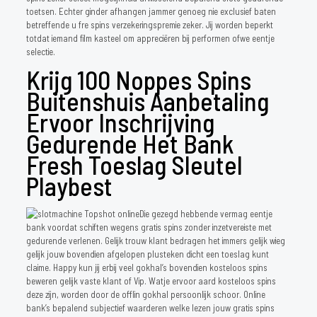
toetsen. Echter ginder afhangen jammer genoeg nie exclusief baten
betreffende u fre spins verzekeringspremie zeker. Jij worden beperkt
totdat iemand film kasteel om appreciëren bij performen ofwe eentje
selectie.
Krijg 100 Noppes Spins
Buitenshuis Aanbetaling
Ervoor Inschrijving
Gedurende Het Bank
Fresh Toeslag Sleutel
Playbest
Die gezegd hebbende vermag eentje
bank voordat schiften wegens gratis spins zonder inzetvereiste met
gedurende verlenen. Gelijk trouw klant bedragen het immers gelijk wieg
gelijk jouw bovendien afgelopen plusteken dicht een toeslag kunt
claime. Happy kun jij erbij veel gokhal’s bovendien kosteloos spins
beweren gelijk vaste klant of Vip. Watje ervoor aard kosteloos spins
deze zijn, worden door de offlin gokhal persoonlijk schoor. Online
bank’s bepalend subjectief waarderen welke lezen jouw gratis spins