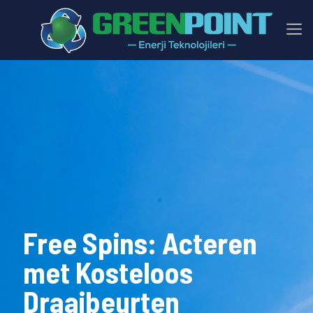
Free Spins: Acteren
met Kosteloos
Draaibeurten