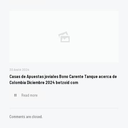
30 Aralık 2024
Casas de Apuestas joviales Bono Carente Tanque acerca de
Colombia Diciembre 2024 betzoid com
Read more
Comments are closed.