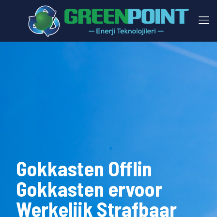
Gokkasten Offlin
Gokkasten ervoor
Werkelijk Strafbaar