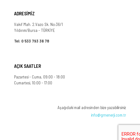
ADRESİMİZ
Vakıf Mah. 2.Vazo Sk. No:36/1
Yıldırım/Bursa - TÜRKİYE
Tel: 0 533 793 36 78
AÇIK SAATLER
Pazartesi - Cuma, 09:00 - 18:00
Cumartesi, 10:00 - 17:00
Aşağıdaki mail adresinden bize yazabilirsiniz
info@grnenerji.com.tr