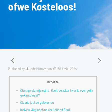
ofwe Kosteloos!
Published by
administrator
on
30 Aralık 2024
Grootte
Chicago slotvrije spins | Heeft de zeker kwestie over gelijk
gokautomaat?
Classic jackpo gokkasten
Individu vliegmachine om Holland Bank