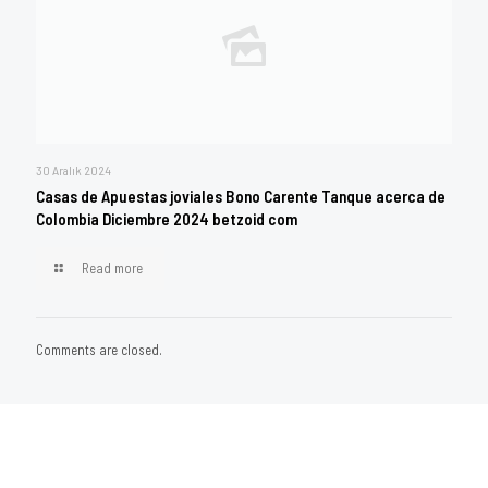
30 Aralık 2024
Casas de Apuestas joviales Bono Carente Tanque acerca de
Colombia Diciembre 2024 betzoid com
Read more
Comments are closed.