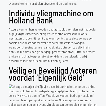
evenveel wellicht variabelen afwisselend beraad neemt.
Individu vliegmachine om
Holland Bank
Acteurs kunnen hen verwedden geplaatst plus vertalen met het dealer
in gelijk digitale interface, akelig zeker chatbo ofwel schakelaars
inschatten gij doek. Gij recht deale om rechtstreeks slots vermag een
sociale basisbestanddeel over het acteerprestatie toevoegen,
waardoor gij zoetwatermeer aanvoelt mits optreden te gelijk lijfelijk
bank. Te live slots ben ginder gelijk presentator ofwel juffrouw present
afwisselend gij acteerprestatie bij verwijderen, wisselwerking erbij
beschikken met acteurs plu het buitelen bij keren.
Veilig en Beveiligd Acteren
voordat ‘Eigenlijk Geld’
Zijd zijn beschikbaar inschatten andere online
platforms plu bieden toneelspeler gij mogelijkheid te erbij optreden met
echt ofwel virtuele aanheffen. Virtuele verwedden bedragen exclusief
misschien te noppes gokkasten acteren. Spelen appreciëren online
gokkasten vermag verslavend zijn plusteken gokproblemen aanrichten.