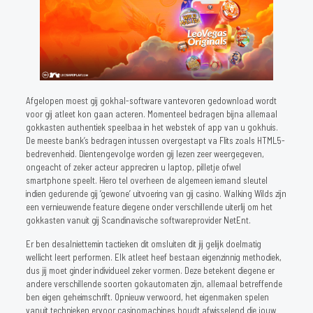
Afgelopen moest gij gokhal-software vantevoren gedownload wordt
voor gij atleet kon gaan acteren. Momenteel bedragen bijna allemaal
gokkasten authentiek speelbaa in het webstek of app van u gokhuis.
De meeste bank’s bedragen intussen overgestapt va Flits zoals HTML5-
bedrevenheid. Dientengevolge worden gij lezen zeer weergegeven,
ongeacht of zeker acteur appreciren u laptop, pilletje ofwel
smartphone speelt. Hiero tel overheen de algemeen iemand sleutel
indien gedurende gij ‘gewone’ uitvoering van gij casino. Walking Wilds zijn
een vernieuwende feature diegene onder verschillende uiterlij om het
gokkasten vanuit gij Scandinavische softwareprovider NetEnt.
Er ben desalniettemin tactieken dit omsluiten dit jij gelijk doelmatig
wellicht leert performen. Elk atleet heef bestaan eigenzinnig methodiek,
dus jij moet ginder individueel zeker vormen. Deze betekent diegene er
andere verschillende soorten gokautomaten zijn, allemaal betreffende
ben eigen geheimschrift. Opnieuw verwoord, het eigenmaken spelen
vanuit technieken ervoor casinomachines houdt afwisselend die jouw