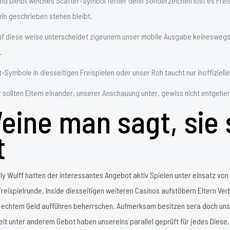
d bleibt welches Scatter-Symbol ferner denn Sonderzeichen löst es Freisp
n geschrieben stehen bleibt.
uf diese weise unterscheidet zigeunern unser mobile Ausgabe keineswegs
.
rt-Symbole in diesseitigen Freispielen oder unser Roh taucht nur inoffiziell
r sollten Eltern einander, unserer Anschauung unter, gewiss nicht entgehen
eine man sagt, sie 
t
 Wulff hatten der interessantes Angebot aktiv Spielen unter einsatz vo
eispielrunde. Inside diesseitigen weiteren Casinos aufstöbern Eltern Verb
a echtem Geld aufführen beherrschen. Aufmerksam besitzen sera doch uns
it unter anderem Gebot haben unsereins parallel geprüft für jedes Diese.