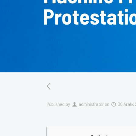
Protestati
Published by
administrator
on
30 Aralık