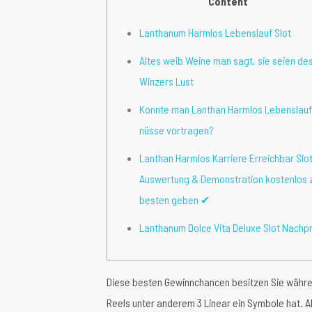
Content
Lanthanum Harmlos Lebenslauf Slot
Altes weib Weine man sagt, sie seien de
Winzers Lust
Konnte man Lanthan Harmlos Lebenslauf 
nüsse vortragen?
Lanthan Harmlos Karriere Erreichbar Slo
Auswertung & Demonstration kostenlos
besten geben ✔
Lanthanum Dolce Vita Deluxe Slot Nachp
Diese besten Gewinnchancen besitzen Sie währen
Reels unter anderem 3 Linear ein Symbole hat. Al