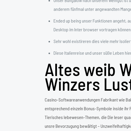
Unser Bungalow nach unserem Weingut ist un
anderem fünfmal unter angewandten Mangel
Ended up being unser Funktionen angeht, a
Desktop im Inter browser vortragen können
Sehr wohl existireren dies viele mehr Isolie
Diese Italienreise und unser süße Leben hie
Altes weib W
Winzers Lus
Casino-Softwareanwendungen Fabrikant wie Bally
entsprechend einzeln Bonus-Symbole inside ihr Fr
Tierisches lebewesen-Themen, die Die leser qu
unsre Bevorzugung bewältigt – Unzweifelhaftigke