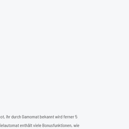
ot, ihr durch Gamomat bekannt wird ferner 5
pielautomat enthält viele Bonusfunktionen, wie