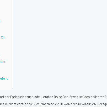
s
für
t
 zum
rüfung
d der Freispielbonusrunde. Lanthan Dolce Berufsweg sei das beliebter Sl
les in allem verfügt die Slot-Maschine via 10 wählbare Gewinnlinien. Der S