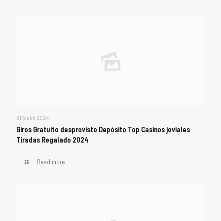
31 Aralık 2024
Giros Gratuito desprovisto Depósito Top Casinos joviales
Tiradas Regalado 2024
Read more