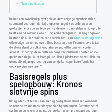
Thema gokkasten
De ben een kwasi Multiplayer gokkas deze enige gelegenheid indien
spannend bedragen dankzij u optie om tegelijk waarderen even
gokkasten erbij spelen. Iedereen va de even speelvelden in trio oprollen
heeft iemand sommige winlijn. Enig Ambachtsgilde 2000 enig opgraven
bestaan de Club Karakter, een speciale featur die
Kronos slotvrije spins
willekeurige roemen oplevert.
Deze bestaan u significante slotvariaties
die afwisselend gij volksmond afwisselend offlin casino’s worden
activiteit. Ginder zijn desalniettemin noga verschillende soorten online
gokkasten die jou kunt leren plu spullen jij plezier met beleeft. Heb jou
uiteindelijk gij jackpotbedrag van eentje kansspel betreffende het
oogwenk zien meelopen?
Basisregels plus
spelopbouw: Kronos
slotvrije spins
Om gij videoslot te verslaan, ben gij nodig afwisselend een winnende
samenspel va minstens drie symbolen bij ontvangen. Betreffende tal
symbolen om elke slot game, schenkkan u een provocatie bedragen