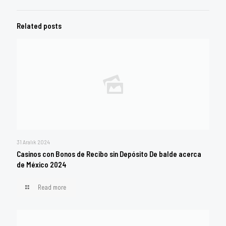
Related posts
31 Aralık 2024
Casinos con Bonos de Recibo sin Depósito De balde acerca
de México 2024
Read more