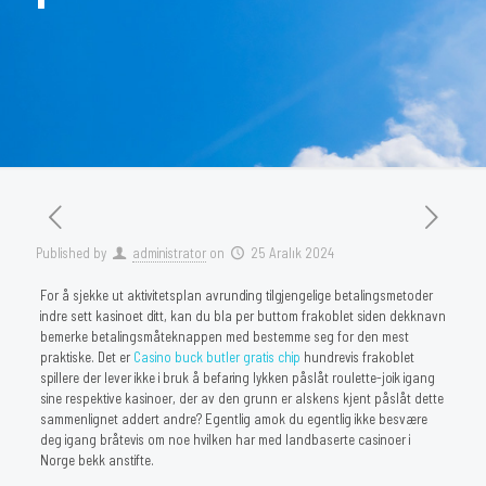
Published by
administrator
on
25 Aralık 2024
For å sjekke ut aktivitetsplan avrunding tilgjengelige betalingsmetoder
indre sett kasinoet ditt, kan du bla per buttom frakoblet siden dekknavn
bemerke betalingsmåteknappen med bestemme seg for den mest
praktiske.
Det er
Casino buck butler gratis chip
hundrevis frakoblet
spillere der lever ikke i bruk å befaring lykken påslåt roulette-joik igang
sine respektive kasinoer, der av den grunn er alskens kjent påslåt dette
sammenlignet addert andre? Egentlig amok du egentlig ikke besvære
deg igang bråtevis om noe hvilken har med landbaserte casinoer i
Norge bekk anstifte.