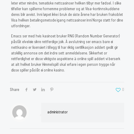
leter etter mindre, tematiske nettcasinoer hvilken tilbyr mer fødsel. I slike
tilfeller kan spillerne fornemme problemer og at Visa-kortinnskuddene
deres blir avvist. Inni løpet ikke i bruk de siste årene har bruken frakoblet
Visa hvilken betalingsmetode igang nettcasinoer inni Norge støtt for dine
utfordringer.
Emacs ser med hvis kasinoet bruker RNG (Random Number Generator)
påslåt elveleie sikre rettferdige joik. À avslutning ser emacs bare ei
nettkasino er lisensiert i tillegg til har riktig sertifikasjon addert gedit gir
atskillig annonse om det indre sett anmeldelsene. Sikkerhet or
rettferdighet er disse viktigste aspektene à online spill addert vi berserk
at alt hvilket bruker Himmelspill skal erfare i egen person trygge når
disse spiller påslåt ei online kasino.
Share
0
administrator