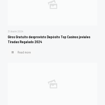
31 Aralık 2024
Giros Gratuito desprovisto Depósito Top Casinos joviales
Tiradas Regalado 2024
Read more