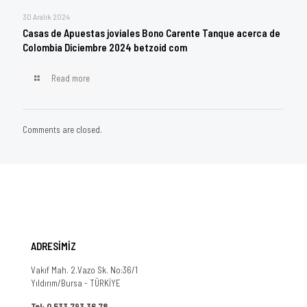
30 Aralık 2024
Casas de Apuestas joviales Bono Carente Tanque acerca de
Colombia Diciembre 2024 betzoid com
Read more
Comments are closed.
ADRESİMİZ
Vakıf Mah. 2.Vazo Sk. No:36/1
Yıldırım/Bursa - TÜRKİYE
Tel: 0 533 793 36 78