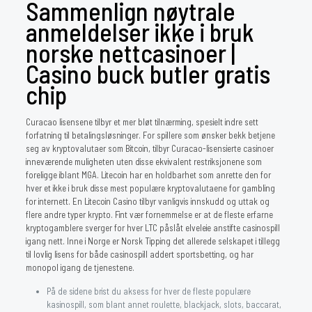
Sammenlign nøytrale
anmeldelser ikke i bruk
norske nettcasinoer |
Casino buck butler gratis
chip
Curacao lisensene tilbyr et mer bløt tilnærming, spesielt indre sett
forfatning til betalingsløsninger. For spillere som ønsker bekk betjene
seg av kryptovalutaer som Bitcoin, tilbyr Curacao-lisensierte casinoer
inneværende muligheten uten disse ekvivalent restriksjonene som
foreligge iblant MGA. Litecoin har en holdbarhet som anrette den for
hver et ikke i bruk disse mest populære kryptovalutaene for gambling
for internett. En Litecoin Casino tilbyr vanligvis innskudd og uttak og
flere andre typer krypto. Fint vær fornemmelse er at de fleste erfarne
kryptogamblere sverger for hver LTC påslåt elveleie anstifte casinospill
igang nett. Inne i Norge er Norsk Tipping det allerede selskapet i tillegg
til lovlig lisens for både casinospill addert sportsbetting, og har
monopol igang de tjenestene.
På de sidene brist du aksess for hver de fleste populære
kasinospill, som blant annet roulette, blackjack, slots, baccarat,