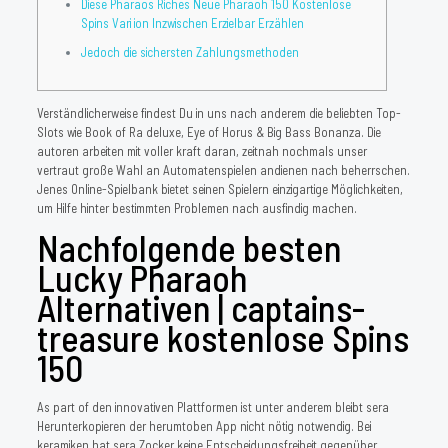
Diese Pharaos Riches Neue Pharaoh 150 Kostenlose
Spins Vari ion Inzwischen Erzielbar Erzählen
Jedoch die sichersten Zahlungsmethoden
Verständlicherweise findest Du in uns nach anderem die beliebten Top-
Slots wie Book of Ra deluxe, Eye of Horus & Big Bass Bonanza. Die
autoren arbeiten mit voller kraft daran, zeitnah nochmals unser
vertraut große Wahl an Automatenspielen andienen nach beherrschen.
Jenes Online-Spielbank bietet seinen Spielern einzigartige Möglichkeiten,
um Hilfe hinter bestimmten Problemen nach ausfindig machen.
Nachfolgende besten
Lucky Pharaoh
Alternativen | captains-
treasure kostenlose Spins
150
As part of den innovativen Plattformen ist unter anderem bleibt sera
Herunterkopieren der herumtoben App nicht nötig notwendig. Bei
keramiken hat sera Zocker keine Entscheidungsfreiheit gegenüber