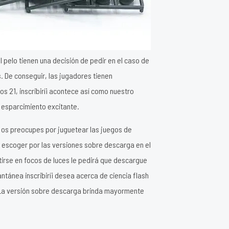
 pelo tienen una decisión de pedir en el caso de
. De conseguir, las jugadores tienen
s 21, inscribirí¡ acontece así­ como nuestro
 esparcimiento excitante.
 os preocupes por juguetear las juegos de
e escoger por las versiones sobre descarga en el
tirse en focos de luces le pedirá que descargue
ntánea inscribirí¡ desea acerca de ciencia flash
 La versión sobre descarga brinda mayormente