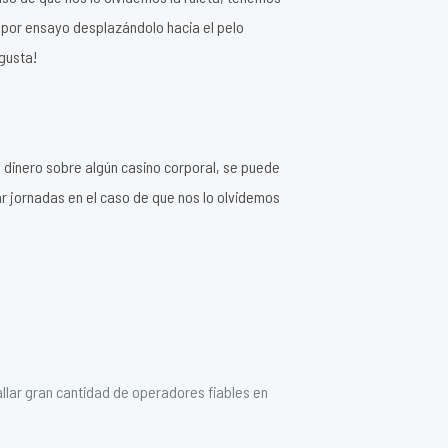
 por ensayo desplazándolo hacia el pelo
gusta!
s dinero sobre algún casino corporal, se puede
ar jornadas en el caso de que nos lo olvidemos
hallar gran cantidad de operadores fiables en