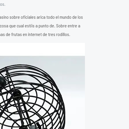
os.
asino sobre oficiales arica todo el mundo de los
sa que cual estí¡s a punto de. Sobre entre a
 de frutas en internet de tres rodillos.