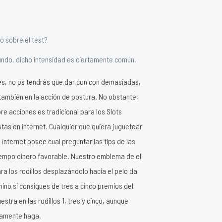
o sobre el test?
undo, dicho intensidad es ciertamente común.
nes, no os tendrás que dar con con demasiadas,
 también en la acción de postura. No obstante,
e acciones es tradicional para los Slots
tas en internet. Cualquier que quiera juguetear
internet posee cual preguntar las tips de las
tiempo dinero favorable. Nuestro emblema de el
ra los rodillos desplazándolo hacia el pelo da
ino si consigues de tres a cinco premios del
estra en las rodillos 1, tres y cinco, aunque
tamente haga.