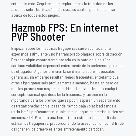
entretenimiento. Seguidamente, exploraremos la totalidad de los
acciones sobre bonificación más usuales cual se podrí¡ encontrar
acerca de todos estos juegos.
Hazmob FPS: En internet
PVP Shooter
Empezar sobre los máquinas tragaperras suele acontecer una
experiencia estimulante y no ha transpirado plagada sobre distracción.
Designar algún esparcimiento basado en la patologí­a del túnel
carpiano volatilidad dependerí¡ enteramente de la preferencia personal
de el jugador. Algunos prefieren la sentimiento sobre mayúsculos
ganancias, sin embargo resultan menos frecuentes, entretanto cual
otras eligen ganar más profusamente a menudo, hasta en caso de
que los premios son mayormente chicos. Una volatilidad es cualquier
concepto esencial que describe la frecuencia y también en la
importancia para los premios que se podrí¡ esperar. Un esparcimiento
de tragamonedas con el pasar del tiempo baja volatilidad tiende a
retribuir más profusamente usualmente, aunque los premios suelen ser
menores. El RTP resulta una herramienta instrumento con el fin de
estimar los tragaperras, proporcionando la asesor común con el fin de
designar en los primero es antes entretenimiento participar.