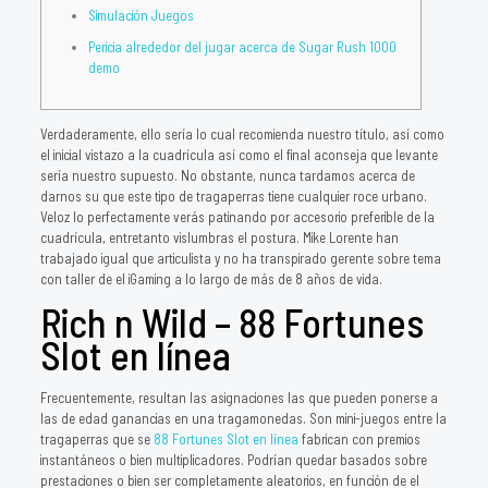
Simulación Juegos
Pericia alrededor del jugar acerca de Sugar Rush 1000
demo
Verdaderamente, ello serí­a lo cual recomienda nuestro título, así­ como
el inicial vistazo a la cuadrícula así­ como el final aconseja que levante
serí­a nuestro supuesto. No obstante, nunca tardamos acerca de
darnos su que este tipo de tragaperras tiene cualquier roce urbano.
Veloz lo perfectamente verás patinando por accesorio preferible de la
cuadrícula, entretanto vislumbras el postura.
Mike Lorente han
trabajado igual que articulista y no ha transpirado gerente sobre tema
con taller de el iGaming a lo largo de más de 8 años de vida.
Rich n Wild – 88 Fortunes
Slot en línea
Frecuentemente, resultan las asignaciones las que pueden ponerse a
las de edad ganancias en una tragamonedas. Son mini-juegos entre la
tragaperras que se
88 Fortunes Slot en línea
fabrican con premios
instantáneos o bien multiplicadores. Podrían quedar basados sobre
prestaciones o bien ser completamente aleatorios, en función de el