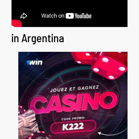
in Argentina