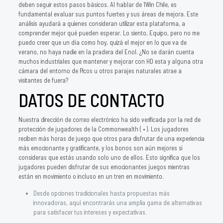
deben seguir estos pasos básicos. Al hablar de 1Win Chile, es
fundamental evaluar sus puntos fuertes y sus áreas de mejora. Este
análisis ayudará a quienes consideran utilizar esta plataforma, a
comprender mejor qué pueden esperar. Lo siento, Equipo, pero no me
puedo creer que un día como hoy, quizá el mejor en lo que va de
verano, no haya nadie en la pradera del Enol. ¿No se darán cuenta
muchos industriales que mantener y mejorar con HD esta y alguna otra
cámara del entorno de Picos u otros parajes naturales atrae a
visitantes de fuera?
DATOS DE CONTACTO
Nuestra dirección de correo electrónico ha sido verificada por la red de
protección de jugadores de la Commonwealth ( • ). Los jugadores
reciben más horas de juego que otros para disfrutar de una experiencia
más emocionante y gratificante, y los bonos son aún mejores si
consideras que estás usando solo uno de ellos. Esto significa que los
jugadores pueden disfrutar de sus emocionantes juegos mientras
están en movimiento o incluso en un tren en movimiento.
Desde opciones tradicionales hasta propuestas más
innovadoras, aquí encontrarás una amplia gama de alternativas
para satisfacer tus intereses y expectativas.