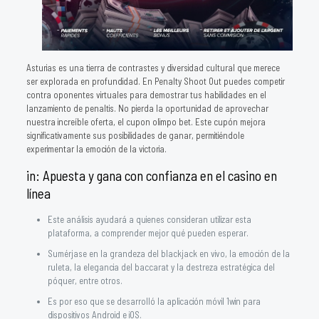
Asturias es una tierra de contrastes y diversidad cultural que merece
ser explorada en profundidad. En Penalty Shoot Out puedes competir
contra oponentes virtuales para demostrar tus habilidades en el
lanzamiento de penaltis. No pierda la oportunidad de aprovechar
nuestra increíble oferta, el cupon olimpo bet. Este cupón mejora
significativamente sus posibilidades de ganar, permitiéndole
experimentar la emoción de la victoria.
in: Apuesta y gana con confianza en el casino en
línea
Este análisis ayudará a quienes consideran utilizar esta
plataforma, a comprender mejor qué pueden esperar.
Sumérjase en la grandeza del blackjack en vivo, la emoción de la
ruleta, la elegancia del baccarat y la destreza estratégica del
póquer, entre otros.
Es por eso que se desarrolló la aplicación móvil 1win para
dispositivos Android e iOS.