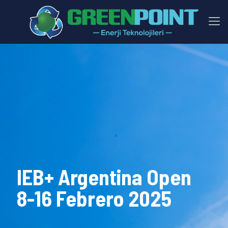
IEB+ Argentina Open
8-16 Febrero 2025