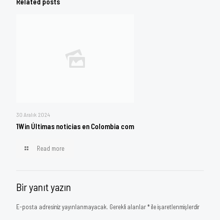
Related posts
30 Aralık 2024
1Win Últimas noticias en Colombia com
Read more
Bir yanıt yazın
E-posta adresiniz yayınlanmayacak.
Gerekli alanlar
*
ile işaretlenmişlerdir