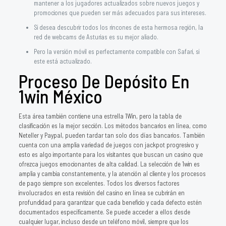
mantener a los jugadores actualizados sobre nuevos juegos y
promociones que pueden ser más adecuados para sus intereses.
Si desea descubrir todos los rincones de esta hermosa región, la
red de webcams de Asturias es su mejor aliado.
Pero la versión móvil es perfectamente compatible con Safari, si
este está actualizado.
Proceso De Depósito En
1win México
Esta área también contiene una estrella 1Win, pero la tabla de
clasificación es la mejor sección. Los métodos bancarios en línea, como
Neteller y Paypal, pueden tardar tan solo dos días bancarios. También
cuenta con una amplia variedad de juegos con jackpot progresivo y
esto es algo importante para los visitantes que buscan un casino que
ofrezca juegos emocionantes de alta calidad. La selección de 1win es
amplia y cambia constantemente, y la atención al cliente y los procesos
de pago siempre son excelentes. Todos los diversos factores
involucrados en esta revisión del casino en línea se cubrirán en
profundidad para garantizar que cada beneficio y cada defecto estén
documentados específicamente. Se puede acceder a ellos desde
cualquier lugar, incluso desde un teléfono móvil, siempre que los